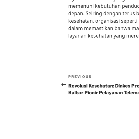
memenuhi kebutuhan pendudu
depan. Seiring dengan terus
kesehatan, organisasi sepert
dalam memastikan bahwa mas
layanan kesehatan yang mere
Post
Previous
PREVIOUS
navigation
Post
Revolusi Kesehatan: Dinkes Pr
Kalbar Pionir Pelayanan Telem