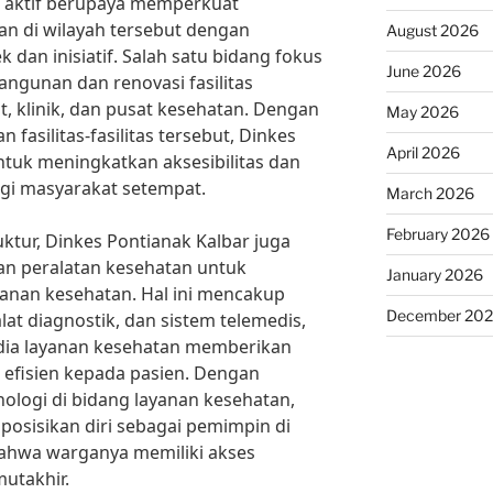
h aktif berupaya memperkuat
an di wilayah tersebut dengan
August 2026
k dan inisiatif. Salah satu bidang fokus
June 2026
ngunan dan renovasi fasilitas
t, klinik, dan pusat kesehatan. Dengan
May 2026
asilitas-fasilitas tersebut, Dinkes
April 2026
ntuk meningkatkan aksesibilitas dan
agi masyarakat setempat.
March 2026
February 2026
ktur, Dinkes Pontianak Kalbar juga
dan peralatan kesehatan untuk
January 2026
anan kesehatan. Hal ini mencakup
December 20
at diagnostik, dan sistem telemedis,
ia layanan kesehatan memberikan
n efisien kepada pasien. Dengan
logi di bidang layanan kesehatan,
osisikan diri sebagai pemimpin di
ahwa warganya memiliki akses
utakhir.