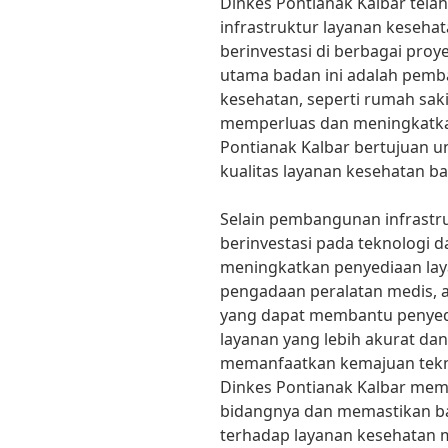
Dinkes Pontianak Kalbar tela
infrastruktur layanan kesehat
berinvestasi di berbagai proye
utama badan ini adalah pemba
kesehatan, seperti rumah saki
memperluas dan meningkatkan f
Pontianak Kalbar bertujuan u
kualitas layanan kesehatan b
Selain pembangunan infrastru
berinvestasi pada teknologi 
meningkatkan penyediaan lay
pengadaan peralatan medis, al
yang dapat membantu penyed
layanan yang lebih akurat da
memanfaatkan kemajuan tekno
Dinkes Pontianak Kalbar memp
bidangnya dan memastikan b
terhadap layanan kesehatan m