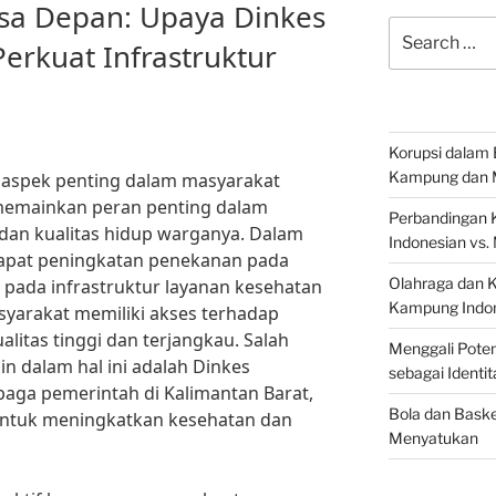
asa Depan: Upaya Dinkes
Search
erkuat Infrastruktur
for:
Korupsi dalam 
Kampung dan 
aspek penting dalam masyarakat
 memainkan peran penting dalam
Perbandingan 
dan kualitas hidup warganya. Dalam
Indonesian vs.
rdapat peningkatan penekanan pada
Olahraga dan 
 pada infrastruktur layanan kesehatan
Kampung Indon
arakat memiliki akses terhadap
litas tinggi dan terjangkau. Salah
Menggali Poten
n dalam hal ini adalah Dinkes
sebagai Identi
baga pemerintah di Kalimantan Barat,
Bola dan Baske
 untuk meningkatkan kesehatan dan
Menyatukan