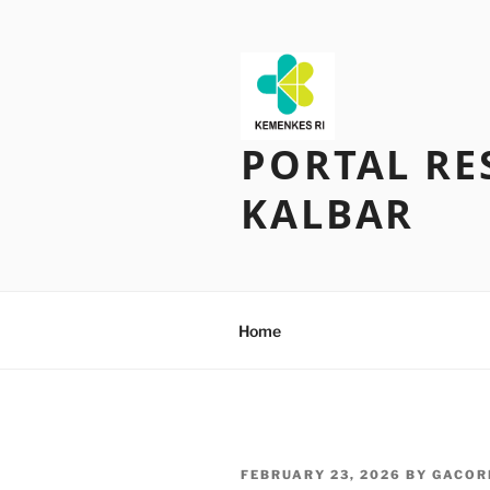
Skip
to
content
PORTAL RE
KALBAR
Home
POSTED
FEBRUARY 23, 2026
BY
GACOR