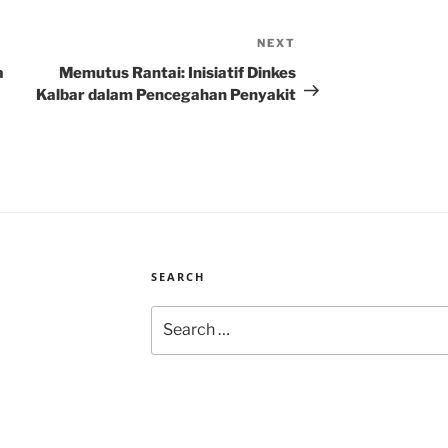
NEXT
Next
Post
a
Memutus Rantai: Inisiatif Dinkes
Kalbar dalam Pencegahan Penyakit
SEARCH
Search
for: