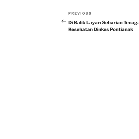
Post
Previous
PREVIOUS
navigation
Post
Di Balik Layar: Seharian Tenag
Kesehatan Dinkes Pontianak