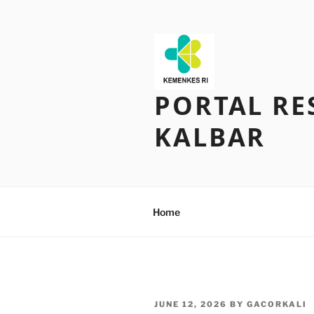
Skip
to
content
PORTAL RE
KALBAR
Home
POSTED
JUNE 12, 2026
BY
GACORKALI