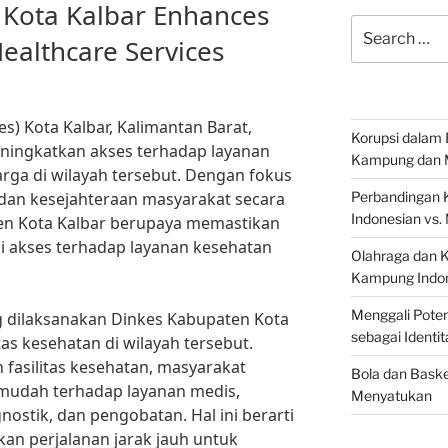
 Kota Kalbar Enhances
Search
Healthcare Services
for:
s) Kota Kalbar, Kalimantan Barat,
Korupsi dalam 
ingkatkan akses terhadap layanan
Kampung dan 
arga di wilayah tersebut. Dengan fokus
dan kesejahteraan masyarakat secara
Perbandingan 
Indonesian vs.
en Kota Kalbar berupaya memastikan
i akses terhadap layanan kesehatan
Olahraga dan 
Kampung Indon
Menggali Poten
ng dilaksanakan Dinkes Kabupaten Kota
sebagai Identi
tas kesehatan di wilayah tersebut.
fasilitas kesehatan, masyarakat
Bola dan Baske
mudah terhadap layanan medis,
Menyatukan
nostik, dan pengobatan. Hal ini berarti
kan perjalanan jarak jauh untuk