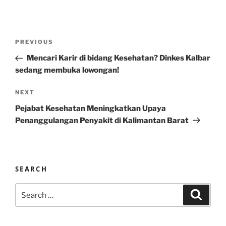
Post
Previous
PREVIOUS
navigation
Post
Mencari Karir di bidang Kesehatan? Dinkes Kalbar
sedang membuka lowongan!
Next
NEXT
Post
Pejabat Kesehatan Meningkatkan Upaya
Penanggulangan Penyakit di Kalimantan Barat
SEARCH
Search
Search
for: