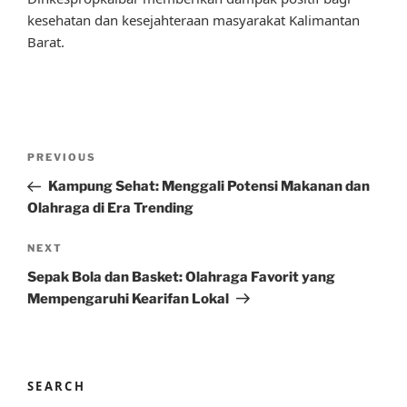
kesehatan dan kesejahteraan masyarakat Kalimantan
Barat.
Post
Previous
PREVIOUS
navigation
Post
Kampung Sehat: Menggali Potensi Makanan dan
Olahraga di Era Trending
Next
NEXT
Post
Sepak Bola dan Basket: Olahraga Favorit yang
Mempengaruhi Kearifan Lokal
SEARCH