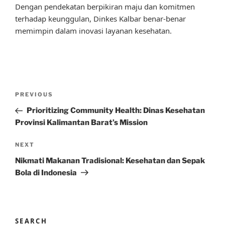
Dengan pendekatan berpikiran maju dan komitmen
terhadap keunggulan, Dinkes Kalbar benar-benar
memimpin dalam inovasi layanan kesehatan.
Post
Previous
PREVIOUS
navigation
Post
Prioritizing Community Health: Dinas Kesehatan
Provinsi Kalimantan Barat’s Mission
Next
NEXT
Post
Nikmati Makanan Tradisional: Kesehatan dan Sepak
Bola di Indonesia
SEARCH