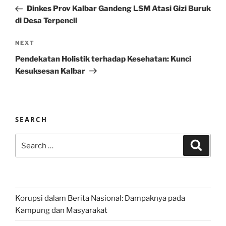
navigation
Post
Dinkes Prov Kalbar Gandeng LSM Atasi Gizi Buruk
di Desa Terpencil
Next
NEXT
Post
Pendekatan Holistik terhadap Kesehatan: Kunci
Kesuksesan Kalbar
SEARCH
Search
Search
for:
Korupsi dalam Berita Nasional: Dampaknya pada
Kampung dan Masyarakat