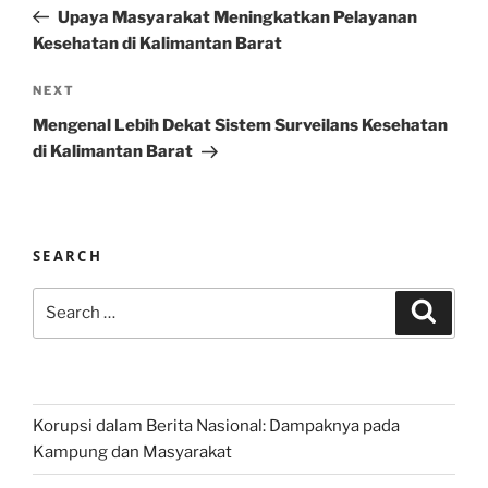
navigation
Post
Upaya Masyarakat Meningkatkan Pelayanan
Kesehatan di Kalimantan Barat
Next
NEXT
Post
Mengenal Lebih Dekat Sistem Surveilans Kesehatan
di Kalimantan Barat
SEARCH
Search
Search
for:
Korupsi dalam Berita Nasional: Dampaknya pada
Kampung dan Masyarakat