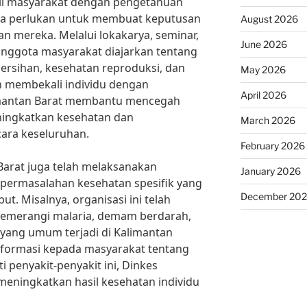
li masyarakat dengan pengetahuan
ka perlukan untuk membuat keputusan
August 2026
n mereka. Melalui lokakarya, seminar,
June 2026
anggota masyarakat diajarkan tentang
ebersihan, kesehatan reproduksi, dan
May 2026
 membekali individu dengan
April 2026
limantan Barat membantu mencegah
ningkatkan kesehatan dan
March 2026
ara keseluruhan.
February 2026
 Barat juga telah melaksanakan
January 2026
permasalahan kesehatan spesifik yang
December 20
ut. Misalnya, organisasi ini telah
 memerangi malaria, demam berdarah,
 yang umum terjadi di Kalimantan
formasi kepada masyarakat tentang
penyakit-penyakit ini, Dinkes
eningkatkan hasil kesehatan individu