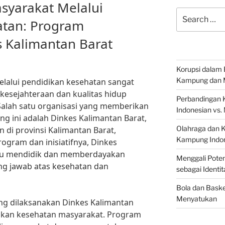
yarakat Melalui
Search
atan: Program
for:
 Kalimantan Barat
Korupsi dalam 
Kampung dan 
alui pendidikan kesehatan sangat
esejahteraan dan kualitas hidup
Perbandingan 
 Salah satu organisasi yang memberikan
Indonesian vs.
ng ini adalah Dinkes Kalimantan Barat,
Olahraga dan 
di provinsi Kalimantan Barat,
Kampung Indon
rogram dan inisiatifnya, Dinkes
pu mendidik dan memberdayakan
Menggali Poten
g jawab atas kesehatan dan
sebagai Identi
Bola dan Baske
Menyatukan
ng dilaksanakan Dinkes Kalimantan
ikan kesehatan masyarakat. Program