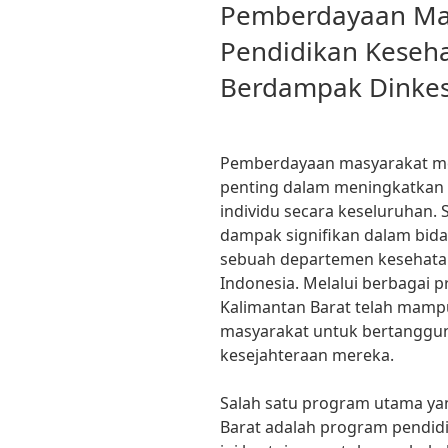
ON
Pemberdayaan Mas
Pendidikan Keseh
Berdampak Dinkes
Pemberdayaan masyarakat mel
penting dalam meningkatkan k
individu secara keseluruhan.
dampak signifikan dalam bida
sebuah departemen kesehatan 
Indonesia. Melalui berbagai p
Kalimantan Barat telah mam
masyarakat untuk bertanggun
kesejahteraan mereka.
Salah satu program utama ya
Barat adalah program pendid