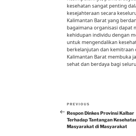
kesehatan sangat penting da
kesejahteraan secara keselu
Kalimantan Barat yang berda
bagaimana organisasi dapat
kehidupan individu dengan m
untuk mengendalikan kesehat
berkelanjutan dan kemitraan
Kalimantan Barat membuka ja
sehat dan berdaya bagi selur
Post
Previous
PREVIOUS
navigation
Post
Respon Dinkes Provinsi Kalbar
Terhadap Tantangan Kesehata
Masyarakat di Masyarakat