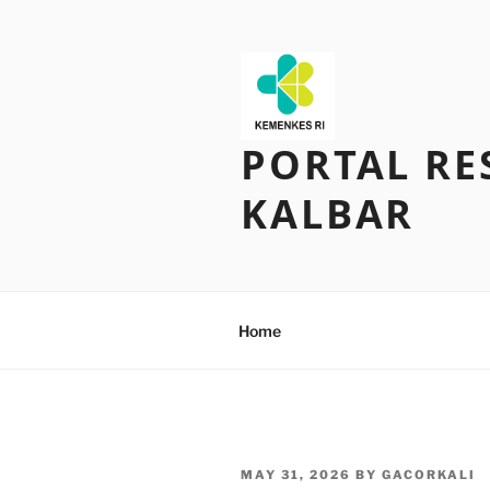
Skip
to
content
PORTAL RE
KALBAR
Home
POSTED
MAY 31, 2026
BY
GACORKALI