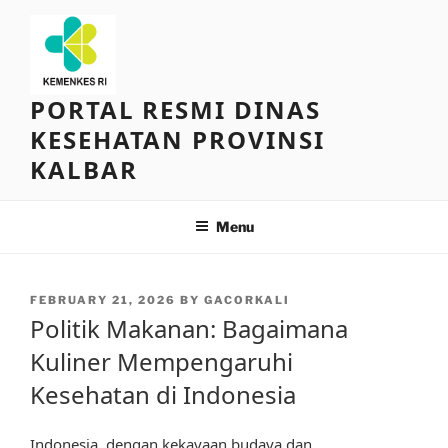
Skip
to
content
PORTAL RESMI DINAS
KESEHATAN PROVINSI
KALBAR
Menu
POSTED
FEBRUARY 21, 2026
BY
GACORKALI
ON
Politik Makanan: Bagaimana
Kuliner Mempengaruhi
Kesehatan di Indonesia
Indonesia, dengan kekayaan budaya dan