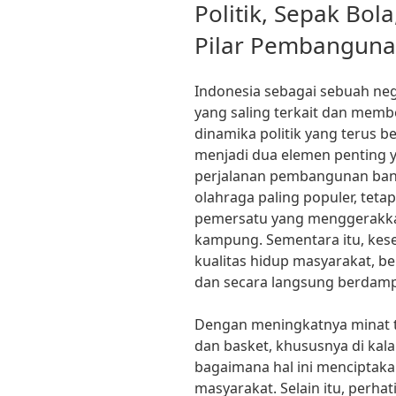
ON
Politik, Sepak Bol
Pilar Pembanguna
Indonesia sebagai sebuah ne
yang saling terkait dan memb
dinamika politik yang terus 
menjadi dua elemen penting ya
perjalanan pembangunan bang
olahraga paling populer, tetap
pemersatu yang menggerakka
kampung. Sementara itu, kes
kualitas hidup masyarakat, b
dan secara langsung berdam
Dengan meningkatnya minat t
dan basket, khususnya di kala
bagaimana hal ini menciptaka
masyarakat. Selain itu, perha