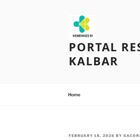
Skip
to
content
PORTAL RE
KALBAR
Home
POSTED
FEBRUARY 18, 2026
BY
GACOR