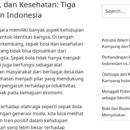
a, dan Kesehatan: Tiga
Search
n Indonesia
for:
gara memiliki banyak aspek kehidupan
entuk identitas bangsa. Di tengah
Korupsi dalam 
berkembang, sepak bola dan kesehatan
Kampung dan 
ng tidak bisa dipisahkan dari
sa. Sepak bola tidak hanya menjadi
Perbandingan 
Indonesian vs.
i juga berfungsi sebagai alat
n masyarakat dari berbagai desa dan
Olahraga dan 
ehatan menjadi pilar yang mendukung
Kampung Indon
erpengaruh terhadap produktivitas,
Menggali Poten
pak pada kemajuan ekonomi.
sebagai Identi
erhadap olahraga seperti sepak bola
Bola dan Baske
ngan generasi muda, kita bisa melihat
Menyatukan
n tren positif dalam kehidupan
tian yang lebih besar terhadap