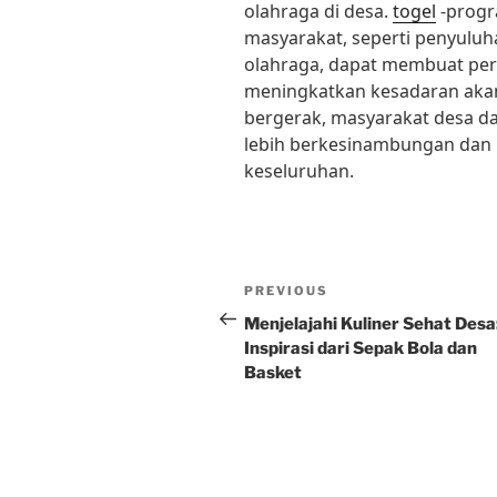
olahraga di desa.
togel
-progr
masyarakat, seperti penyuluha
olahraga, dapat membuat per
meningkatkan kesadaran akan
bergerak, masyarakat desa 
lebih berkesinambungan dan 
keseluruhan.
Post
Previous
PREVIOUS
navigation
Post
Menjelajahi Kuliner Sehat Desa
Inspirasi dari Sepak Bola dan
Basket