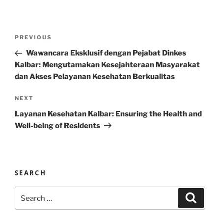
Post
Previous
PREVIOUS
navigation
Post
Wawancara Eksklusif dengan Pejabat Dinkes
Kalbar: Mengutamakan Kesejahteraan Masyarakat
dan Akses Pelayanan Kesehatan Berkualitas
Next
NEXT
Post
Layanan Kesehatan Kalbar: Ensuring the Health and
Well-being of Residents
SEARCH
Search
Search
for: