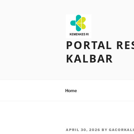
Skip
to
content
PORTAL RE
KALBAR
Home
POSTED
APRIL 30, 2026
BY
GACORKAL