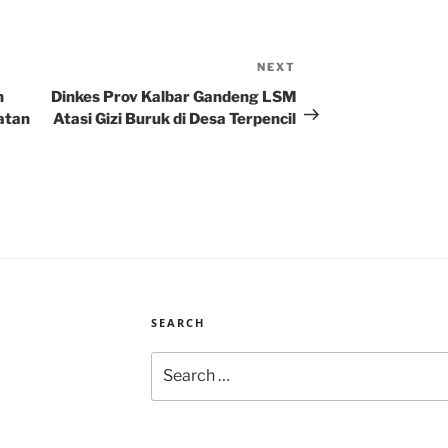
NEXT
Next
Post
n
Dinkes Prov Kalbar Gandeng LSM
atan
Atasi Gizi Buruk di Desa Terpencil
SEARCH
Search
for: