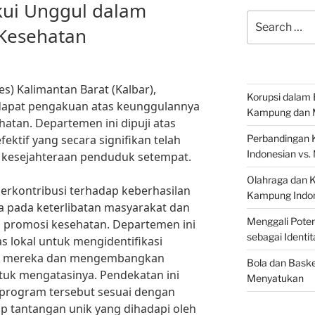
kui Unggul dalam
Search
Kesehatan
for:
s) Kalimantan Barat (Kalbar),
Korupsi dalam 
ndapat pengakuan atas keunggulannya
Kampung dan 
tan. Departemen ini dipuji atas
efektif yang secara signifikan telah
Perbandingan 
Indonesian vs.
 kesejahteraan penduduk setempat.
Olahraga dan 
berkontribusi terhadap keberhasilan
Kampung Indon
a pada keterlibatan masyarakat dan
Menggali Poten
m promosi kesehatan. Departemen ini
sebagai Identi
s lokal untuk mengidentifikasi
ik mereka dan mengembangkan
Bola dan Baske
tuk mengatasinya. Pendekatan ini
Menyatukan
rogram tersebut sesuai dengan
p tantangan unik yang dihadapi oleh