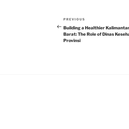
Post
Previous
PREVIOUS
navigation
Post
Building a Healthier Kalimanta
Barat: The Role of Dinas Keseh
Provinsi