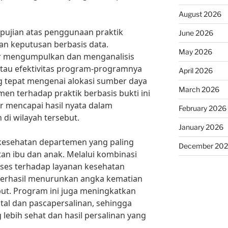
August 2026
pujian atas penggunaan praktik
June 2026
an keputusan berbasis data.
May 2026
ur mengumpulkan dan menganalisis
tau efektivitas program-programnya
April 2026
 tepat mengenai alokasi sumber daya
March 2026
en terhadap praktik berbasis bukti ini
r mencapai hasil nyata dalam
February 2026
di wilayah tersebut.
January 2026
kesehatan departemen yang paling
December 20
atan ibu dan anak. Melalui kombinasi
akses terhadap layanan kesehatan
 berhasil menurunkan angka kematian
but. Program ini juga meningkatkan
tal dan pascapersalinan, sehingga
lebih sehat dan hasil persalinan yang