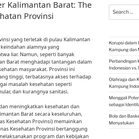
er Kalimantan Barat: The
Search
hatan Provinsi
for:
insi yang terletak di pulau Kalimantan
Korupsi dalam 
n keindahan alamnya yang
Kampung dan 
wa liar. Namun, seperti banyak
ntan Barat menghadapi tantangan dalam
Perbandingan 
Indonesian vs.
ehatan masyarakat. Provinsi ini
ang tinggi, terbatasnya akses terhadap
Olahraga dan 
gai masalah kesehatan seperti
Kampung Indon
ular, dan kurangnya sanitasi.
Menggali Poten
sebagai Identi
 dan meningkatkan kesehatan dan
imantan Barat secara keseluruhan,
Bola dan Baske
nas Kesehatan Provinsi) memainkan
Menyatukan
inas Kesehatan Provinsi bertanggung
melaksanakan program dan kebijakan