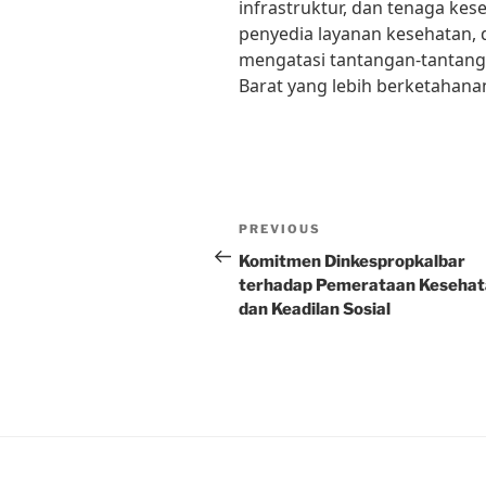
infrastruktur, dan tenaga kes
penyedia layanan kesehatan,
mengatasi tantangan-tantan
Barat yang lebih berketahana
Post
Previous
PREVIOUS
navigation
Post
Komitmen Dinkespropkalbar
terhadap Pemerataan Keseha
dan Keadilan Sosial