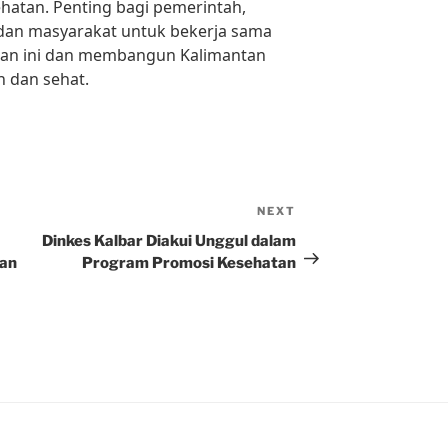
ehatan. Penting bagi pemerintah,
 dan masyarakat untuk bekerja sama
gan ini dan membangun Kalimantan
n dan sehat.
NEXT
Next
Post
Dinkes Kalbar Diakui Unggul dalam
tan
Program Promosi Kesehatan