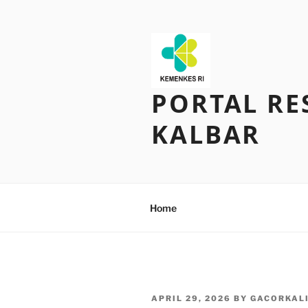
Skip
to
content
PORTAL RE
KALBAR
Home
POSTED
APRIL 29, 2026
BY
GACORKAL