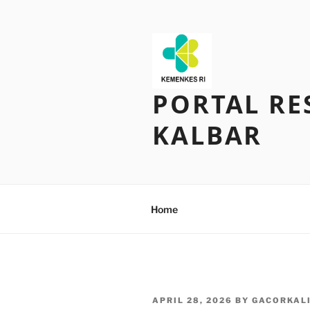
Skip
to
content
PORTAL RE
KALBAR
Home
POSTED
APRIL 28, 2026
BY
GACORKAL