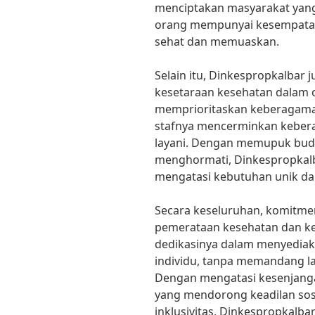
menciptakan masyarakat yang l
orang mempunyai kesempatan
sehat dan memuaskan.
Selain itu, Dinkespropkalbar
kesetaraan kesehatan dalam o
memprioritaskan keberagama
stafnya mencerminkan keber
layani. Dengan memupuk buday
menghormati, Dinkespropka
mengatasi kebutuhan unik dar
Secara keseluruhan, komitme
pemerataan kesehatan dan kead
dedikasinya dalam menyediak
individu, tanpa memandang l
Dengan mengatasi kesenjang
yang mendorong keadilan so
inklusivitas, Dinkespropkalb