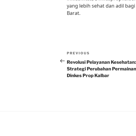
yang lebih sehat dan adil bag
Barat.
Post
Previous
PREVIOUS
navigation
Post
Revolusi Pelayanan Kesehatan:
Strategi Perubahan Permaina
Dinkes Prop Kalbar