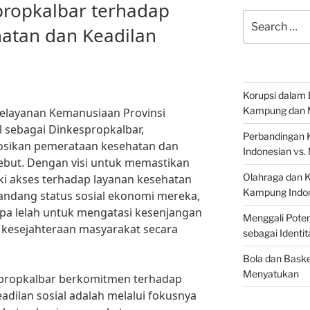
ropkalbar terhadap
Search
atan dan Keadilan
for:
Korupsi dalam 
Kampung dan 
elayanan Kemanusiaan Provinsi
l sebagai Dinkespropkalbar,
Perbandingan 
sikan pemerataan kesehatan dan
Indonesian vs.
rsebut. Dengan visi untuk memastikan
Olahraga dan 
ki akses terhadap layanan kesehatan
Kampung Indon
andang status sosial ekonomi mereka,
pa lelah untuk mengatasi kesenjangan
Menggali Poten
kesejahteraan masyarakat secara
sebagai Identi
Bola dan Baske
Menyatukan
spropkalbar berkomitmen terhadap
dilan sosial adalah melalui fokusnya