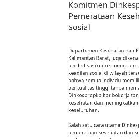
ON
Komitmen Dinkesp
Pemerataan Keseh
Sosial
Departemen Kesehatan dan P
Kalimantan Barat, juga dikena
berdedikasi untuk mempromo
keadilan sosial di wilayah te
bahwa semua individu memili
berkualitas tinggi tanpa mem
Dinkespropkalbar bekerja tan
kesehatan dan meningkatkan 
keseluruhan.
Salah satu cara utama Dinke
pemerataan kesehatan dan kea