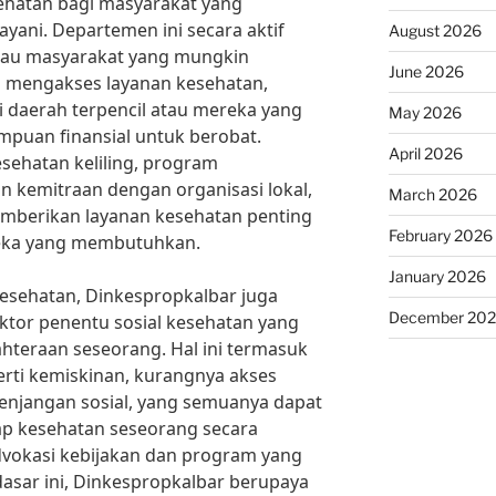
ehatan bagi masyarakat yang
ayani. Departemen ini secara aktif
August 2026
kau masyarakat yang mungkin
June 2026
mengakses layanan kesehatan,
i daerah terpencil atau mereka yang
May 2026
puan finansial untuk berobat.
April 2026
sehatan keliling, program
 kemitraan dengan organisasi lokal,
March 2026
berikan layanan kesehatan penting
February 2026
eka yang membutuhkan.
January 2026
esehatan, Dinkespropkalbar juga
December 20
ktor penentu sosial kesehatan yang
hteraan seseorang. Hal ini termasuk
rti kemiskinan, kurangnya akses
enjangan sosial, yang semuanya dapat
ap kesehatan seseorang secara
vokasi kebijakan dan program yang
asar ini, Dinkespropkalbar berupaya